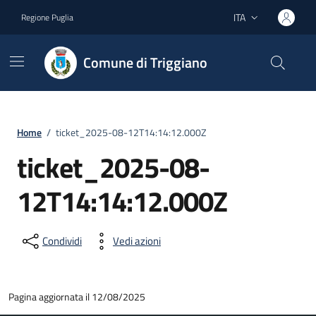
Vai ai contenuti
Vai al footer
ITA
Regione Puglia
Lingua attiva:
Comune di Triggiano
Home
/
ticket_2025-08-12T14:14:12.000Z
ticket_2025-08-
12T14:14:12.000Z
Condividi
Vedi azioni
Pagina aggiornata il 12/08/2025