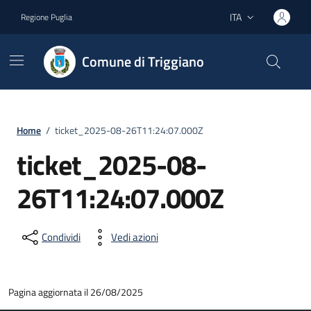
Vai ai contenuti
Vai al footer
ITA
Regione Puglia
Lingua attiva:
Comune di Triggiano
Home
/
ticket_2025-08-26T11:24:07.000Z
ticket_2025-08-
26T11:24:07.000Z
Condividi
Vedi azioni
Pagina aggiornata il 26/08/2025