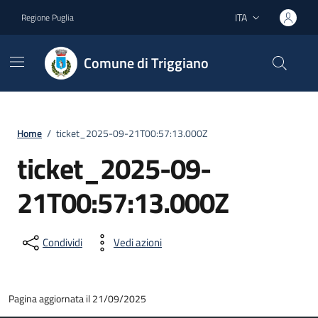
Vai ai contenuti
Vai al footer
ITA
Regione Puglia
Lingua attiva:
Comune di Triggiano
Home
/
ticket_2025-09-21T00:57:13.000Z
ticket_2025-09-
21T00:57:13.000Z
Condividi
Vedi azioni
Pagina aggiornata il 21/09/2025