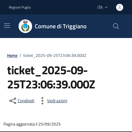
Vai ai contenuti
Vai al footer
ITA
Regione Puglia
Lingua attiva:
Comune di Triggiano
Home
/
ticket_2025-09-25T23:06:39.000Z
ticket_2025-09-
25T23:06:39.000Z
Condividi
Vedi azioni
Pagina aggiornata il 25/09/2025