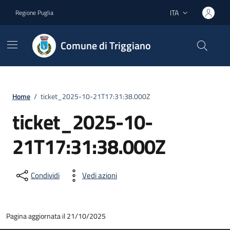
Vai ai contenuti
Vai al footer
ITA
Regione Puglia
Lingua attiva:
Comune di Triggiano
Home
/
ticket_2025-10-21T17:31:38.000Z
ticket_2025-10-
21T17:31:38.000Z
Condividi
Vedi azioni
Pagina aggiornata il 21/10/2025