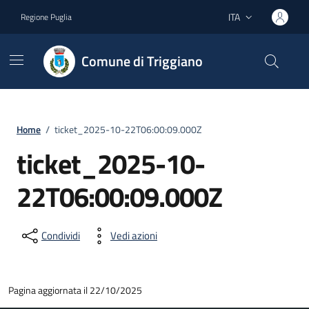
Vai ai contenuti
Vai al footer
ITA
Regione Puglia
Lingua attiva:
Comune di Triggiano
Home
/
ticket_2025-10-22T06:00:09.000Z
ticket_2025-10-
22T06:00:09.000Z
Condividi
Vedi azioni
Pagina aggiornata il 22/10/2025