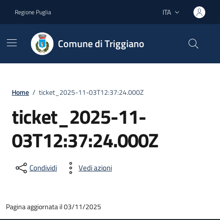
Vai ai contenuti
Vai al footer
ITA
Regione Puglia
Lingua attiva:
Comune di Triggiano
Home
/
ticket_2025-11-03T12:37:24.000Z
ticket_2025-11-
03T12:37:24.000Z
Condividi
Vedi azioni
Pagina aggiornata il 03/11/2025