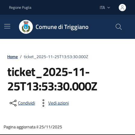
Vai ai contenuti
Vai al footer
ITA
Regione Puglia
Lingua attiva:
Comune di Triggiano
Home
/
ticket_2025-11-25T13:53:30.000Z
ticket_2025-11-
25T13:53:30.000Z
Condividi
Vedi azioni
Pagina aggiornata il 25/11/2025