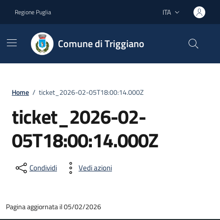
Vai ai contenuti
Vai al footer
ITA
Regione Puglia
Lingua attiva:
Comune di Triggiano
Home
/
ticket_2026-02-05T18:00:14.000Z
ticket_2026-02-
05T18:00:14.000Z
Condividi
Vedi azioni
Pagina aggiornata il 05/02/2026