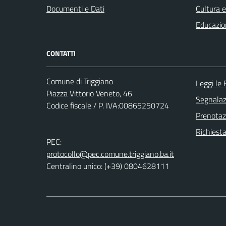
Documenti e Dati
Cultura 
Educazio
CONTATTI
Comune di Triggiano
Leggi le
Piazza Vittorio Veneto, 46
Segnalazi
Codice fiscale / P. IVA:00865250724
Prenota
Richiest
PEC:
protocollo@pec.comune.triggiano.ba.it
Centralino unico: (+39) 0804628111