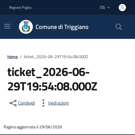
Vai ai contenuti
Vai al footer
ITA
Regione Puglia
Lingua attiva:
Comune di Triggiano
Home
/
ticket_2026-06-29T19:54:08.000Z
ticket_2026-06-
29T19:54:08.000Z
Condividi
Vedi azioni
Pagina aggiornata il 29/06/2026