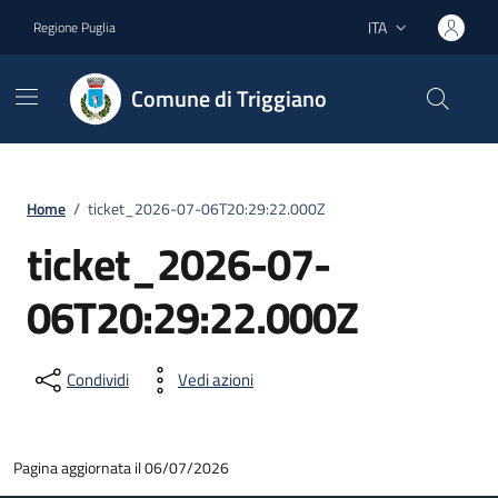
Vai ai contenuti
Vai al footer
ITA
Regione Puglia
Lingua attiva:
Comune di Triggiano
Home
/
ticket_2026-07-06T20:29:22.000Z
ticket_2026-07-
06T20:29:22.000Z
Condividi
Vedi azioni
Pagina aggiornata il 06/07/2026