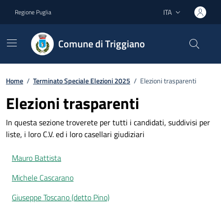
Vai ai contenuti
Vai al footer
ITA
Regione Puglia
Lingua attiva:
Comune di Triggiano
Home
/
Terminato Speciale Elezioni 2025
/
Elezioni trasparenti
Elezioni trasparenti
In questa sezione troverete per tutti i candidati, suddivisi per
liste, i loro C.V. ed i loro casellari giudiziari
Mauro Battista
Michele Cascarano
Giuseppe Toscano (detto Pino)