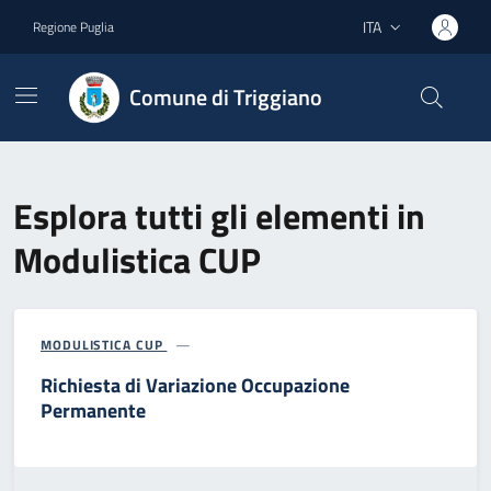
Vai ai contenuti
Vai al footer
ITA
Regione Puglia
Lingua attiva:
Comune di Triggiano
Esplora tutti gli elementi in
Modulistica CUP
MODULISTICA CUP
Richiesta di Variazione Occupazione
Permanente