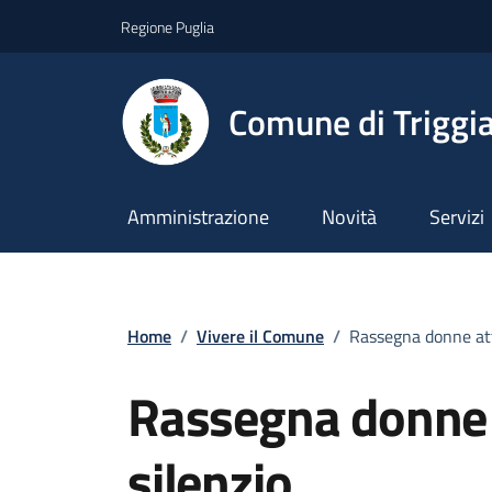
Vai ai contenuti
Vai al footer
Regione Puglia
Comune di Triggi
Amministrazione
Novità
Servizi
Home
/
Vivere il Comune
/
Rassegna donne atti
Rassegna donne a
silenzio