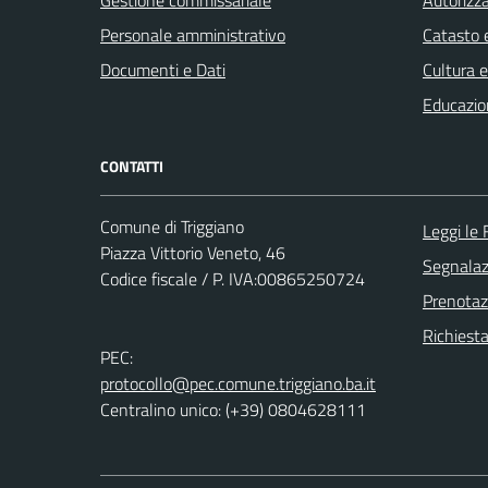
Personale amministrativo
Catasto e
Documenti e Dati
Cultura 
Educazio
CONTATTI
Comune di Triggiano
Leggi le
Piazza Vittorio Veneto, 46
Segnalazi
Codice fiscale / P. IVA:00865250724
Prenota
Richiest
PEC:
protocollo@pec.comune.triggiano.ba.it
Centralino unico: (+39) 0804628111