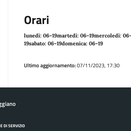
Orari
lunedì:
06–19
martedì:
06–19
mercoledì:
06
19
sabato:
06–19
domenica:
06–19
Ultimo aggiornamento:
07/11/2023, 17:30
ggiano
E DI SERVIZIO