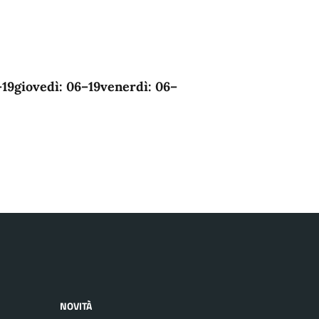
–19
giovedì:
06–19
venerdì:
06–
NOVITÀ