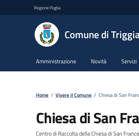
Vai ai contenuti
Vai al footer
Regione Puglia
Comune di Triggi
Amministrazione
Novità
Servizi
Home
/
Vivere il Comune
/
Chiesa di San Franc
Chiesa di San Fr
Centro di Raccolta della Chiesa di San France