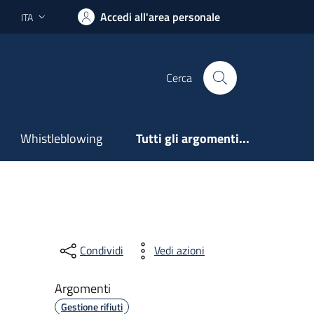
Accedi all'area personale
ITA
Lingua attiva:
Cerca
Whistleblowing
Tutti gli argomenti...
Condividi
Vedi azioni
Argomenti
Gestione rifiuti