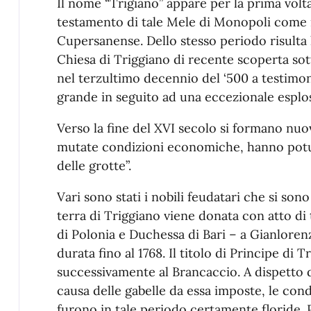
Il nome “Trigiano” appare per la prima volta
testamento di tale Mele di Monopoli come 
Cupersanense. Dello stesso periodo risulta 
Chiesa di Triggiano di recente scoperta sott
nel terzultimo decennio del ‘500 a testimo
grande in seguito ad una eccezionale esplo
Verso la fine del XVI secolo si formano nuove
mutate condizioni economiche, hanno potut
delle grotte”.
Vari sono stati i nobili feudatari che si son
terra di Triggiano viene donata con atto d
di Polonia e Duchessa di Bari – a Gianlore
durata fino al 1768. Il titolo di Principe di 
successivamente al Brancaccio. A dispetto di
causa delle gabelle da essa imposte, le co
furono in tale periodo certamente floride. Pu