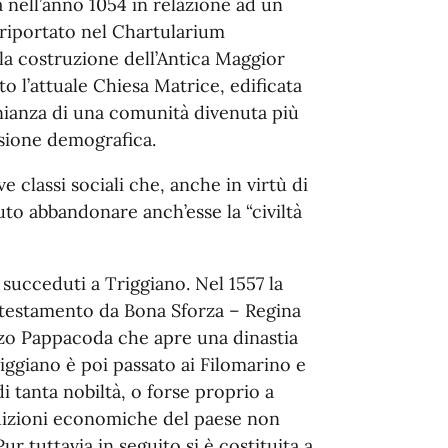
 nell’anno 1054 in relazione ad un
riportato nel Chartularium
la costruzione dell’Antica Maggior
o l’attuale Chiesa Matrice, edificata
nianza di una comunità divenuta più
sione demografica.
 classi sociali che, anche in virtù di
o abbandonare anch’esse la “civiltà
o succeduti a Triggiano. Nel 1557 la
i testamento da Bona Sforza – Regina
nzo Pappacoda che apre una dinastia
Triggiano è poi passato ai Filomarino e
 tanta nobiltà, o forse proprio a
ndizioni economiche del paese non
r tuttavia in seguito si è costituita a