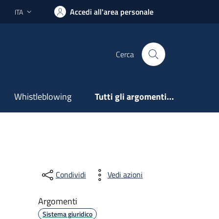
Accedi all'area personale
ITA
Lingua attiva:
Cerca
Whistleblowing
Tutti gli argomenti...
Condividi
Vedi azioni
Argomenti
Sistema giuridico