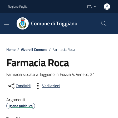
Vai ai contenuti
Vai al footer
ITA
Regione Puglia
Lingua attiva:
Comune di Triggiano
Home
/
Vivere il Comune
/
Farmacia Roca
Farmacia Roca
Farmacia situata a Triggiano in Piazza V. Veneto, 21
Condividi
Vedi azioni
Argomenti
Igiene pubblica