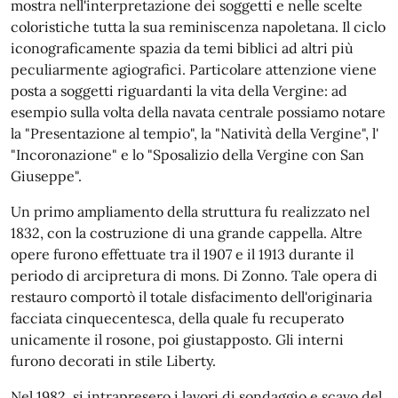
mostra nell'interpretazione dei soggetti e nelle scelte
coloristiche tutta la sua reminiscenza napoletana. Il ciclo
iconograficamente spazia da temi biblici ad altri più
peculiarmente agiografici. Particolare attenzione viene
posta a soggetti riguardanti la vita della Vergine: ad
esempio sulla volta della navata centrale possiamo notare
la "Presentazione al tempio", la "Natività della Vergine", l'
"Incoronazione" e lo "Sposalizio della Vergine con San
Giuseppe".
Un primo ampliamento della struttura fu realizzato nel
1832, con la costruzione di una grande cappella. Altre
opere furono effettuate tra il 1907 e il 1913 durante il
periodo di arcipretura di mons. Di Zonno. Tale opera di
restauro comportò il totale disfacimento dell'originaria
facciata cinquecentesca, della quale fu recuperato
unicamente il rosone, poi giustapposto. Gli interni
furono decorati in stile Liberty.
Nel 1982, si intrapresero i lavori di sondaggio e scavo del