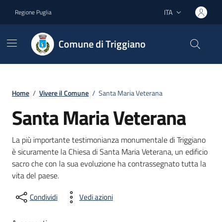
Vai ai contenuti
Vai al footer
ITA
Regione Puglia
Lingua attiva:
Comune di Triggiano
Home
/
Vivere il Comune
/
Santa Maria Veterana
Santa Maria Veterana
La più importante testimonianza monumentale di Triggiano
è sicuramente la Chiesa di Santa Maria Veterana, un edificio
sacro che con la sua evoluzione ha contrassegnato tutta la
vita del paese.
Condividi
Vedi azioni