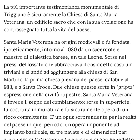
La più importante testimonianza monumentale di
Triggiano è sicuramente la Chiesa di Santa Maria
Veterana, un edificio sacro che con la sua evoluzione ha
contrassegnato tutta la vita del paese.
Santa Maria Veterana ha origini medievali e fu fondata,
ipoteticamente, intorno al 1080 da un sacerdote e
maestro di dialettica barese, un tale Leone. Sorse nei
pressi del fossato che abbracciava il cosiddetto castrum
triviani e si andò ad aggiungere alla chiesa di San
Martino, la prima chiesa pievana del paese, databile al
983, e a Santa Croce. Due chiese queste sorte in "gripta":
espressione della civiltà rupestre. Santa Maria Veterana
è invece il segno del cambiamento: sorse in superficie,
fu costruita in muratura e fu sicuramente opera di un
ricco committente. E' un opus sorprendente per la realtà
del paese in quel periodo, un'opera imponente ad
impianto basilicale, su tre navate e di dimensioni pari
alla chiesa di Ognissanti a Valenzano e di San Benedetto