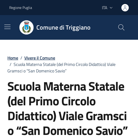
Vai ai contenuti
Vai al footer
ITA
Regione Puglia
Lingua attiva:
Comune di Triggiano
Home
/
Vivere il Comune
/
Scuola Materna Statale (del Primo Circolo Didattico) Viale
Gramsci o “San Domenico Savio”
Scuola Materna Statale
(del Primo Circolo
Didattico) Viale Gramsci
o “San Domenico Savio”