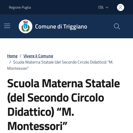
Vai ai contenuti
Vai al footer
ITA
Regione Puglia
Lingua attiva:
Comune di Triggiano
Home
/
Vivere il Comune
/
Scuola Materna Statale (del Secondo Circolo Didattico) “M.
Montessori”
Scuola Materna Statale
(del Secondo Circolo
Didattico) “M.
Montessori”