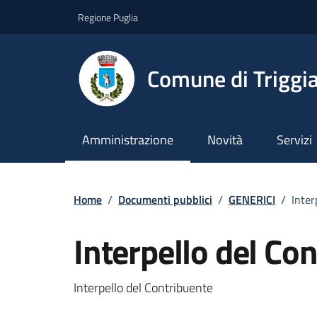
Vai ai contenuti
Vai al footer
Regione Puglia
Comune di Triggi
Amministrazione
Novità
Servizi
Home
/
Documenti pubblici
/
GENERICI
/
Inter
Interpello del Co
Dettagli del documento
Interpello del Contribuente