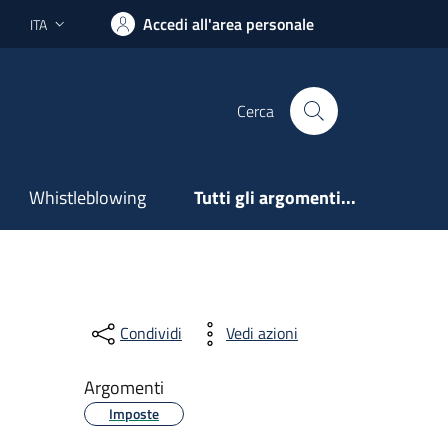
Accedi all'area personale
ITA
Lingua attiva:
Cerca
Whistleblowing
Tutti gli argomenti...
Condividi
Vedi azioni
Argomenti
Imposte