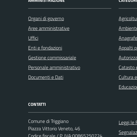
AMMINISTRAZIONE
CATEGORI
Organi di governo
Agricoltu
Aree amministrative
Ambient
Uffici
Anagrafe 
Enti e fondazioni
Appalti p
Gestione commissariale
Autorizza
Personale amministrativo
Catasto e
Documenti e Dati
Cultura 
Educazio
CONTATTI
Comune di Triggiano
Leggi le
Piazza Vittorio Veneto, 46
Segnalazi
Codice fiscale / P. IVA:00865250724