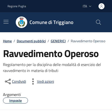
Vai ai contenuti
Vai al footer
ITA
Regione Puglia
Lingua attiva:
Comune di Triggiano
Home
/
Documenti pubblici
/
GENERICI
/
Ravvedimento Operoso
Ravvedimento Operoso
Dettagli del documento
Regolamento per la disciplina delle modalità di esercizio del
ravvedimento in materia di tributi
Condividi
Vedi azioni
Argomenti
Imposte