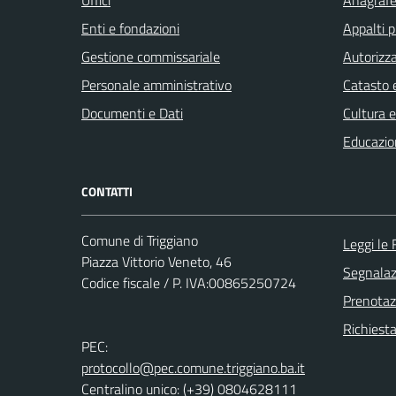
Enti e fondazioni
Appalti p
Gestione commissariale
Autorizza
Personale amministrativo
Catasto e
Documenti e Dati
Cultura 
Educazio
CONTATTI
Comune di Triggiano
Leggi le
Piazza Vittorio Veneto, 46
Segnalazi
Codice fiscale / P. IVA:00865250724
Prenota
Richiest
PEC:
protocollo@pec.comune.triggiano.ba.it
Centralino unico: (+39) 0804628111