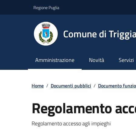
Vai ai contenuti
Vai al footer
Regione Puglia
Comune di Triggi
Amministrazione
Novità
Servizi
Home
/
Documenti pubblici
/
Documento funzio
Regolamento acce
Dettagli del documento
Regolamento accesso agli impieghi