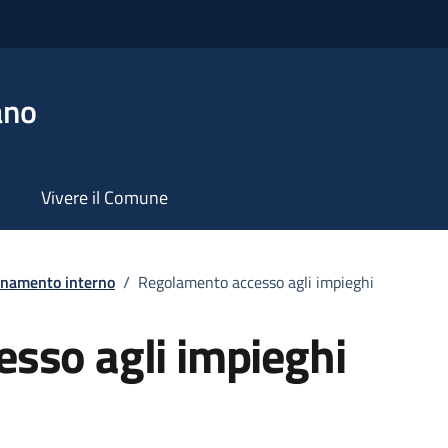
ano
Vivere il Comune
namento interno
/
Regolamento accesso agli impieghi
sso agli impieghi