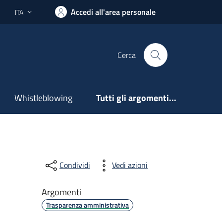
Accedi all'area personale
ITA
Lingua attiva:
Cerca
Whistleblowing
Tutti gli argomenti...
Condividi
Vedi azioni
Argomenti
Trasparenza amministrativa