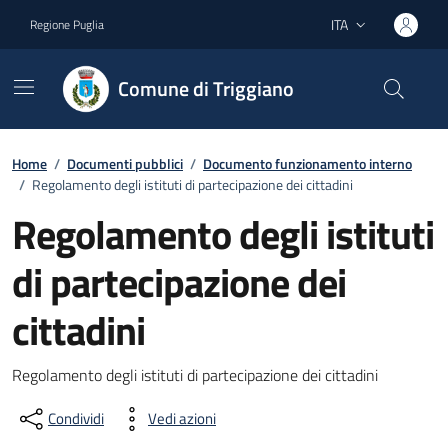
Vai ai contenuti
Vai al footer
ITA
Regione Puglia
Lingua attiva:
Comune di Triggiano
Home
/
Documenti pubblici
/
Documento funzionamento interno
/
Regolamento degli istituti di partecipazione dei cittadini
Regolamento degli istituti
di partecipazione dei
cittadini
Dettagli del documento
Regolamento degli istituti di partecipazione dei cittadini
Condividi
Vedi azioni