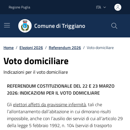
Vai ai contenuti
Vai al footer
ITA
Regione Puglia
Lingua attiva:
Comune di Triggiano
Home
/
Elezioni 2026
/
Referendum 2026
/
Voto domiciliare
Voto domiciliare
Indicazioni per il voto domiciliare
REFERENDUM COSTITUZIONALE DEL 22 E 23 MARZO
2026: INDICAZIONI PER IL VOTO DOMICILIARE
Gli
elettori affetti da gravissime infermità
, tali che
l’allontanamento dall’abitazione in cui dimorano risulti
impossibile, anche con l’ausilio dei servizi di cui all’articolo 29
della legge 5 febbraio 1992, n. 104 (servizi di trasporto