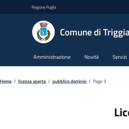
Vai ai contenuti
Vai al footer
Regione Puglia
Comune di Triggi
Amministrazione
Novità
Servizi
Home
/
licenza aperta
/
pubblico dominio
/
Page 3
Li