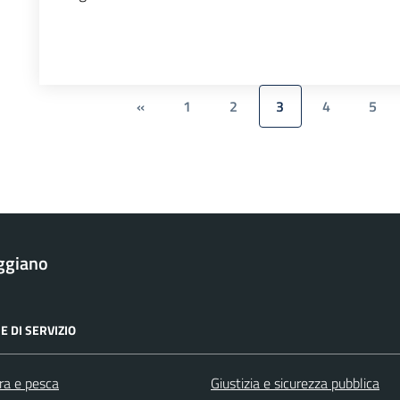
«
1
2
3
4
5
ggiano
E DI SERVIZIO
ra e pesca
Giustizia e sicurezza pubblica