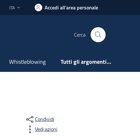
Accedi all'area personale
ITA
Lingua attiva:
Cerca
Whistleblowing
Tutti gli argomenti...
Condividi
Vedi azioni