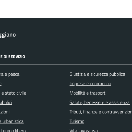
ggiano
E DI SERVIZIO
ra e pesca
Giustizia e sicurezza pubblica
e
Imprese e commercio
e stato civile
Mobilità e trasporti
ubblici
Salute, benessere e assistenza
zioni
Tributi, finanze e contravvenzion
 urbanistica
Turismo
e tempo libero
Vita lavorativa