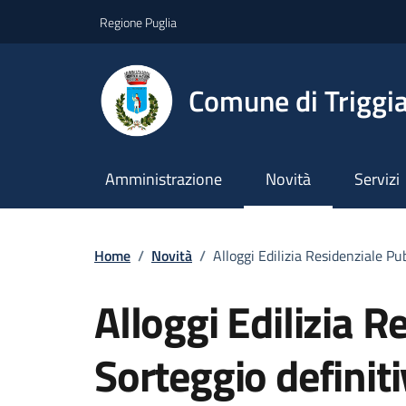
Vai ai contenuti
Vai al footer
Regione Puglia
Comune di Triggi
Amministrazione
Novità
Servizi
Home
/
Novità
/
Alloggi Edilizia Residenziale Pu
Alloggi Edilizia R
Sorteggio definit