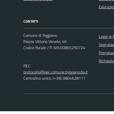
Educazio
CONTATTI
Comune di Triggiano
Leggi le
Piazza Vittorio Veneto, 46
Segnalazi
Codice fiscale / P. IVA:00865250724
Prenota
Richiest
PEC:
protocollo@pec.comune.triggiano.ba.it
Centralino unico: (+39) 0804628111