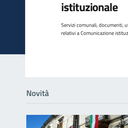
istituzionale
Dettagli dell
Servizi comunali, documenti, uff
relativi a Comunicazione istitu
Novità