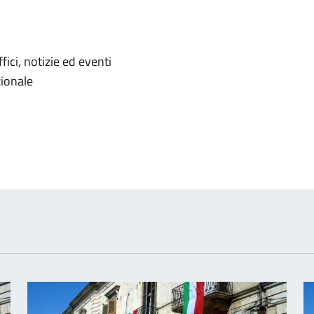
'argomento
ici, notizie ed eventi
zionale