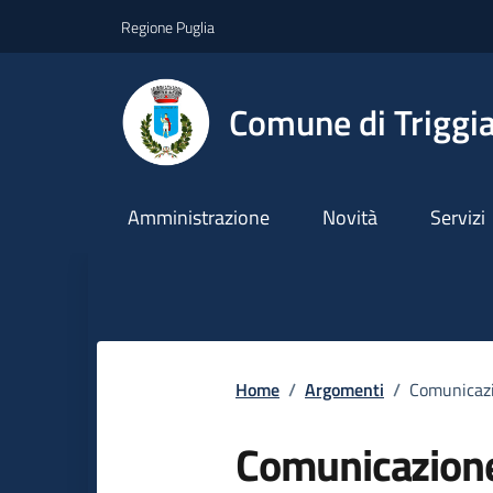
Vai ai contenuti
Vai al footer
Regione Puglia
Comune di Triggi
Amministrazione
Novità
Servizi
Home
/
Argomenti
/
Comunicazi
Comunicazion