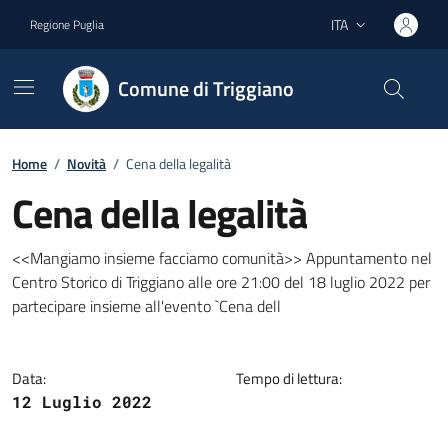
Vai ai contenuti
Vai al footer
ITA
Regione Puglia
Lingua attiva:
Comune di Triggiano
Home
/
Novità
/
Cena della legalità
Cena della legalità
Dettagli della notizia
<<Mangiamo insieme facciamo comunità>> Appuntamento nel
Centro Storico di Triggiano alle ore 21:00 del 18 luglio 2022 per
partecipare insieme all'evento `Cena dell
Data:
Tempo di lettura:
12 Luglio 2022