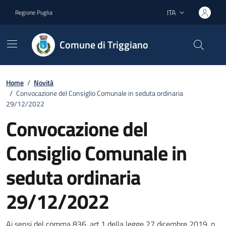
Vai ai contenuti
Vai al footer
ITA
Regione Puglia
Lingua attiva:
Comune di Triggiano
Home
/
Novità
/
Convocazione del Consiglio Comunale in seduta ordinaria
29/12/2022
Convocazione del
Consiglio Comunale in
seduta ordinaria
29/12/2022
Ai sensi del comma 836, art.1 della legge 27 dicembre 2019, n.