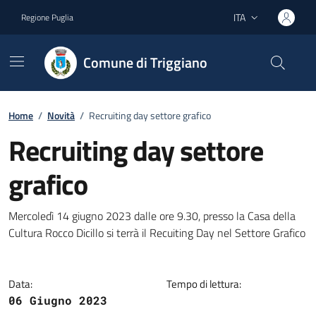
Vai ai contenuti
Vai al footer
ITA
Regione Puglia
Lingua attiva:
Comune di Triggiano
Home
/
Novità
/
Recruiting day settore grafico
Recruiting day settore
grafico
Dettagli della notizia
Mercoledì 14 giugno 2023 dalle ore 9.30, presso la Casa della
Cultura Rocco Dicillo si terrà il Recuiting Day nel Settore Grafico
Data:
Tempo di lettura:
06 Giugno 2023