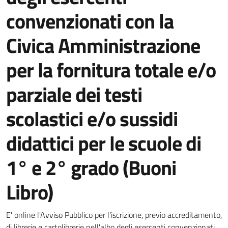
convenzionati con la
Civica Amministrazione
per la fornitura totale e/o
parziale dei testi
scolastici e/o sussidi
didattici per le scuole di
1° e 2° grado (Buoni
Libro)
Dettagli della notizia
E' online l'Avviso Pubblico per l'iscrizione, previo accreditamento,
di librerie e cartolibrerie nell'albo degli esercenti convenzionati