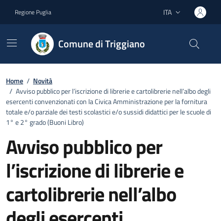
Vai ai contenuti
Vai al footer
ITA
Regione Puglia
Lingua attiva:
Comune di Triggiano
Home
/
Novità
/
Avviso pubblico per l’iscrizione di librerie e cartolibrerie nell’albo degli
esercenti convenzionati con la Civica Amministrazione per la fornitura
totale e/o parziale dei testi scolastici e/o sussidi didattici per le scuole di
1° e 2° grado (Buoni Libro)
Avviso pubblico per
l’iscrizione di librerie e
cartolibrerie nell’albo
degli esercenti