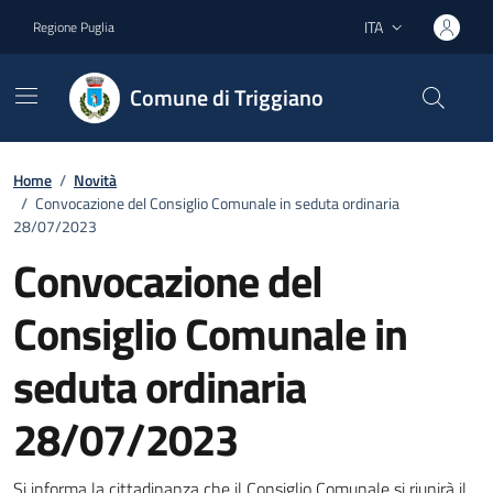
Vai ai contenuti
Vai al footer
ITA
Regione Puglia
Lingua attiva:
Comune di Triggiano
Home
/
Novità
/
Convocazione del Consiglio Comunale in seduta ordinaria
28/07/2023
Convocazione del
Consiglio Comunale in
seduta ordinaria
28/07/2023
Si informa la cittadinanza che il Consiglio Comunale si riunirà il