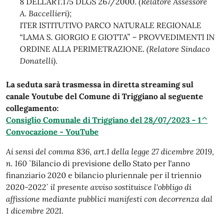
8 DELL’ART.175 DLGS 267/2000.
(Relatore Assessore
A. Baccellieri);
ITER ISTITUTIVO PARCO NATURALE REGIONALE
“LAMA S. GIORGIO E GIOTTA” – PROVVEDIMENTI IN
ORDINE ALLA PERIMETRAZIONE.
(Relatore Sindaco
Donatelli).
La seduta sarà trasmessa in diretta streaming sul
canale Youtube del Comune di Triggiano al seguente
collegamento:
Consiglio Comunale di Triggiano del 28/07/2023 - 1^
Convocazione - YouTube
Ai sensi del comma 836, art.1 della legge 27 dicembre 2019,
n. 160
`Bilancio di previsione dello Stato per l'anno
finanziario 2020 e bilancio pluriennale per il triennio
2020-2022`
il presente avviso sostituisce l'obbligo di
affissione mediante pubblici manifesti con decorrenza dal
1 dicembre 2021.