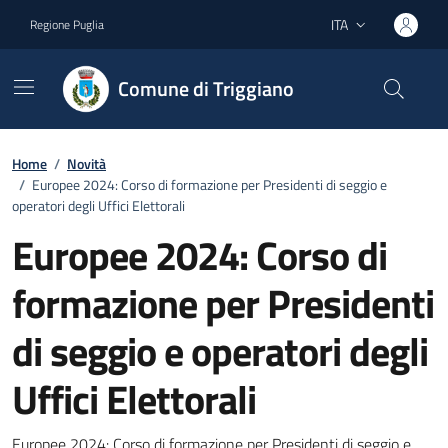
Vai ai contenuti
Vai al footer
ITA
Regione Puglia
Lingua attiva:
Comune di Triggiano
Home
/
Novità
/
Europee 2024: Corso di formazione per Presidenti di seggio e
operatori degli Uffici Elettorali
Europee 2024: Corso di
formazione per Presidenti
di seggio e operatori degli
Uffici Elettorali
Europee 2024: Corso di formazione per Presidenti di seggio e