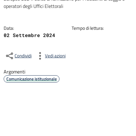
Dettagli della notizia
operatori degli Uffici Elettorali
Data:
Tempo di lettura:
02 Settembre 2024
Condividi
Vedi azioni
Argomenti
Comunicazione istituzionale