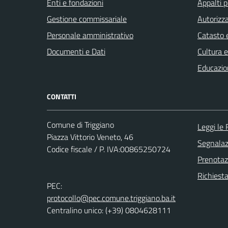
Enti e fondazioni
Appalti p
Gestione commissariale
Autorizza
Personale amministrativo
Catasto e
Documenti e Dati
Cultura 
Educazio
CONTATTI
Comune di Triggiano
Leggi le
Piazza Vittorio Veneto, 46
Segnalazi
Codice fiscale / P. IVA:00865250724
Prenota
Richiest
PEC:
protocollo@pec.comune.triggiano.ba.it
Centralino unico: (+39) 0804628111