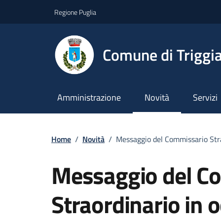
Vai ai contenuti
Vai al footer
Regione Puglia
Comune di Triggi
Amministrazione
Novità
Servizi
Home
/
Novità
/
Messaggio del Commissario Stra
Messaggio del C
Straordinario in o