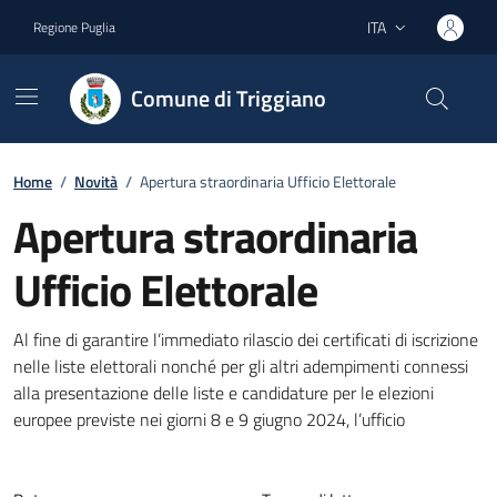
Vai ai contenuti
Vai al footer
ITA
Regione Puglia
Lingua attiva:
Comune di Triggiano
Home
/
Novità
/
Apertura straordinaria Ufficio Elettorale
Apertura straordinaria
Ufficio Elettorale
Dettagli della notizia
Al fine di garantire l’immediato rilascio dei certificati di iscrizione
nelle liste elettorali nonché per gli altri adempimenti connessi
alla presentazione delle liste e candidature per le elezioni
europee previste nei giorni 8 e 9 giugno 2024, l’ufficio