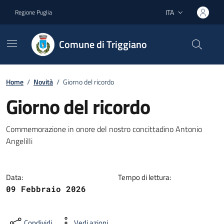
Vai ai contenuti
Vai al footer
ITA
Regione Puglia
Lingua attiva:
Comune di Triggiano
Home
/
Novità
/
Giorno del ricordo
Giorno del ricordo
Dettagli della notizia
Commemorazione in onore del nostro concittadino Antonio
Angelilli
Data:
Tempo di lettura:
09 Febbraio 2026
Condividi
Vedi azioni