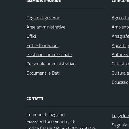
AMMINISTRAZIONE
CATEGORI
Organi di governo
Agricoltu
Aree amministrative
Ambient
Uffici
Anagrafe 
Enti e fondazioni
Appalti p
Gestione commissariale
Autorizza
Personale amministrativo
Catasto e
Documenti e Dati
Cultura 
Educazio
CONTATTI
Comune di Triggiano
Leggi le
Piazza Vittorio Veneto, 46
Segnalazi
Codice fiscale / P. IVA:00865250724