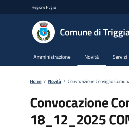
Vai ai contenuti
Vai al footer
Regione Puglia
Comune di Triggi
Amministrazione
Novità
Servizi
Home
/
Novità
/
Convocazione Consiglio Comu
Convocazione Con
18_12_2025 CO