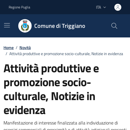
Vai ai contenuti
Vai al footer
ITA
Regione Puglia
Lingua attiva:
Comune di Triggiano
Home
/
Novità
/
Attività produttive e promozione socio-culturale, Notizie in evidenza
Attività produttive e
promozione socio-
culturale, Notizie in
evidenza
Dettagli della notizia
Manifestazione di interesse finalizzata alla individuazione di
esercizi commerciali di prossimità e di attività artigianali presenti