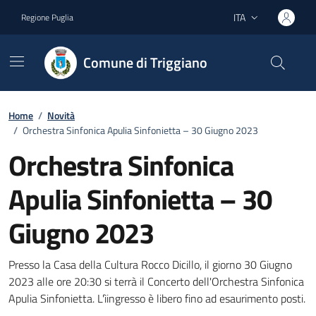
Vai ai contenuti
Vai al footer
ITA
Regione Puglia
Lingua attiva:
Comune di Triggiano
Home
/
Novità
/
Orchestra Sinfonica Apulia Sinfonietta – 30 Giugno 2023
Orchestra Sinfonica
Apulia Sinfonietta – 30
Giugno 2023
Dettagli della notizia
Presso la Casa della Cultura Rocco Dicillo, il giorno 30 Giugno
2023 alle ore 20:30 si terrà il Concerto dell'Orchestra Sinfonica
Apulia Sinfonietta. L'ìingresso è libero fino ad esaurimento posti.