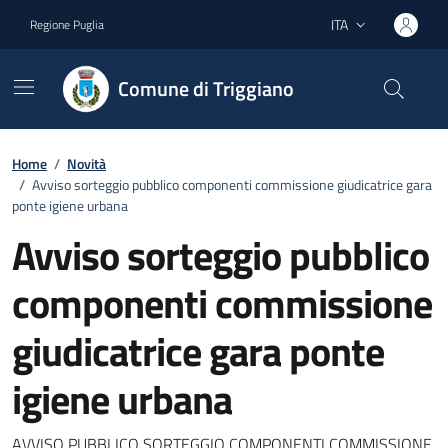
Vai ai contenuti
Vai al footer
ITA
Regione Puglia
Lingua attiva:
Comune di Triggiano
Home
/
Novità
/
Avviso sorteggio pubblico componenti commissione giudicatrice gara
ponte igiene urbana
Avviso sorteggio pubblico
componenti commissione
giudicatrice gara ponte
igiene urbana
AVVISO PUBBLICO SORTEGGIO COMPONENTI COMMISSIONE