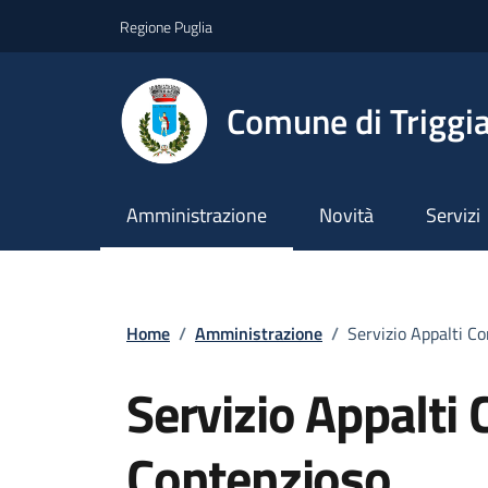
Vai ai contenuti
Vai al footer
Regione Puglia
Comune di Triggi
Amministrazione
Novità
Servizi
Home
/
Amministrazione
/
Servizio Appalti C
Servizio Appalti 
Contenzioso