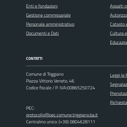
Enti e fondazioni
Appalti p
Gestione commissariale
Autorizza
Personale amministrativo
Catasto e
Documenti e Dati
Cultura 
Educazio
CONTATTI
Comune di Triggiano
Leggi le
Piazza Vittorio Veneto, 46
Segnalazi
Codice fiscale / P. IVA:00865250724
Prenota
Richiest
PEC:
protocollo@pec.comune.triggiano.ba.it
Centralino unico: (+39) 0804628111