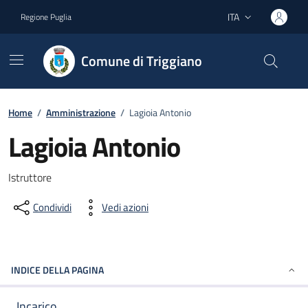
Vai ai contenuti
Vai al footer
ITA
Regione Puglia
Lingua attiva:
Comune di Triggiano
Home
/
Amministrazione
/
Lagioia Antonio
Lagioia Antonio
Dettagli del documento
Istruttore
Condividi
Vedi azioni
INDICE DELLA PAGINA
Incarico