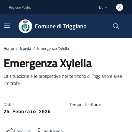
Vai ai contenuti
Vai al footer
ITA
Regione Puglia
Lingua attiva:
Comune di Triggiano
Home
/
Novità
/
Emergenza Xylella
Emergenza Xylella
Dettagli della notizia
La situazione e le prospettive nel territorio di Triggiano e aree
limitrofe
Data:
Tempo di lettura:
25 Febbraio 2026
Condividi
Vedi azioni