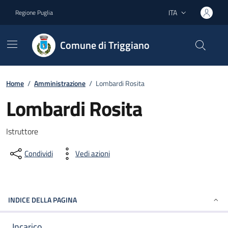
Vai ai contenuti
Vai al footer
ITA
Regione Puglia
Lingua attiva:
Comune di Triggiano
Home
/
Amministrazione
/
Lombardi Rosita
Lombardi Rosita
Dettagli del documento
Istruttore
Condividi
Vedi azioni
INDICE DELLA PAGINA
Incarico