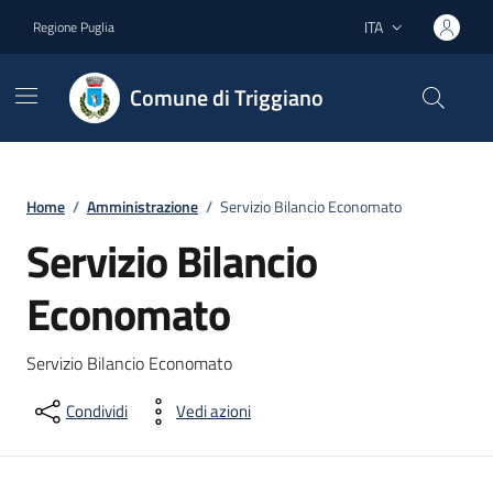
Vai ai contenuti
Vai al footer
ITA
Regione Puglia
Lingua attiva:
Comune di Triggiano
Home
/
Amministrazione
/
Servizio Bilancio Economato
Servizio Bilancio
Economato
Servizio Bilancio Economato
Condividi
Vedi azioni