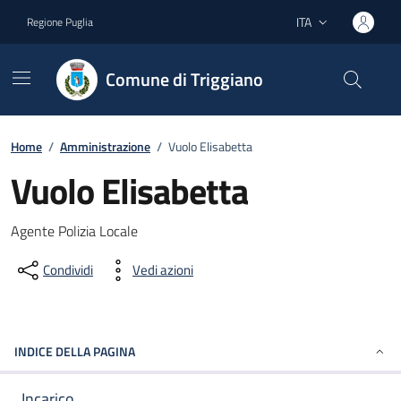
Vai ai contenuti
Vai al footer
ITA
Regione Puglia
Lingua attiva:
Comune di Triggiano
Home
/
Amministrazione
/
Vuolo Elisabetta
Vuolo Elisabetta
Dettagli del documento
Agente Polizia Locale
Condividi
Vedi azioni
INDICE DELLA PAGINA
Incarico