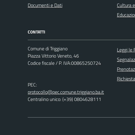
Documenti e Dati
Cultura 
Educazio
CONTATTI
Comune di Triggiano
Leggi le
Piazza Vittorio Veneto, 46
Segnalazi
Codice fiscale / P. IVA:00865250724
Prenota
Richiest
PEC:
protocollo@pec.comune.triggiano.ba.it
Centralino unico: (+39) 0804628111