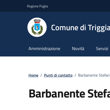
Vai ai contenuti
Vai al footer
Regione Puglia
Comune di Triggi
Amministrazione
Novità
Servizi
Home
/
Punti di contatto
/
Barbanente Stefan
Barbanente Stef