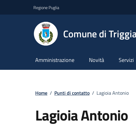
Vai ai contenuti
Vai al footer
Regione Puglia
Comune di Triggi
Amministrazione
Novità
Servizi
Home
/
Punti di contatto
/
Lagioia Antonio
Lagioia Antonio