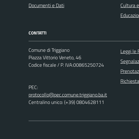
Documenti e Dati
Cultura 
Educazio
CONTATTI
Comune di Triggiano
Leggi le
Piazza Vittorio Veneto, 46
Segnalazi
Codice fiscale / P. IVA:00865250724
Prenota
Richiest
PEC:
protocollo@pec.comune.triggiano.ba.it
Centralino unico: (+39) 0804628111